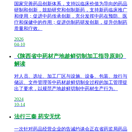
国家完善药品创新体系，支持以临床价值为导向的药品
研制和创新，鼓励研究和创制新药，支持新药临床推广
和使用；促进中药传承创新，充分发挥中药在预防、医
疗和保健中的作用；促进仿制药研发创新，提升仿制药
质量和疗效。
2026
04-10
《陕西省中药材产地趁鲜切制加工指导原则》
解读
对人员、选址、加工厂区与设施、设备、包装、放行与
储运、文件管理等中药材趁鲜切制全过程的加工管理提
出了要求，以规范产地趁鲜切制中药材生产行为。
2024
10-14
法行三秦 药安无忧
一次针对药品经营企业的告诫约谈会正在省药监局药品