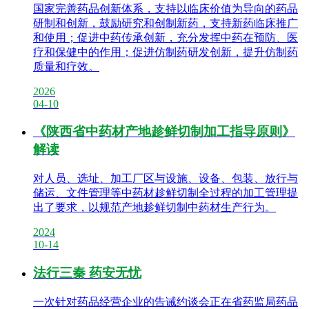
国家完善药品创新体系，支持以临床价值为导向的药品
研制和创新，鼓励研究和创制新药，支持新药临床推广
和使用；促进中药传承创新，充分发挥中药在预防、医
疗和保健中的作用；促进仿制药研发创新，提升仿制药
质量和疗效。
2026
04-10
《陕西省中药材产地趁鲜切制加工指导原则》
解读
对人员、选址、加工厂区与设施、设备、包装、放行与
储运、文件管理等中药材趁鲜切制全过程的加工管理提
出了要求，以规范产地趁鲜切制中药材生产行为。
2024
10-14
法行三秦 药安无忧
一次针对药品经营企业的告诫约谈会正在省药监局药品